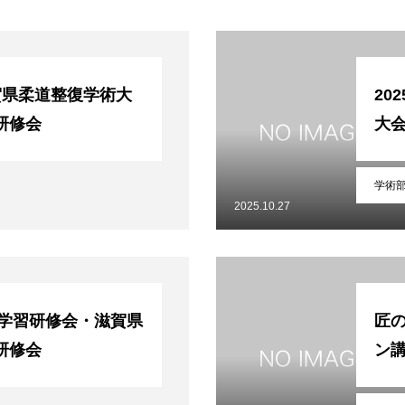
賀県柔道整復学術大
20
研修会
大
学術
2025.10.27
涯学習研修会・滋賀県
匠
研修会
ン講