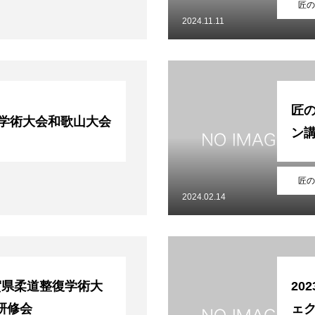
匠の
2024.11.11
匠
畿学術大会和歌山大会
ン講
匠の
2024.02.14
賀県柔道整復学術大
20
研修会
ェ