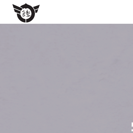
本会について
会長挨拶
当会の沿革
柔道整復師とは