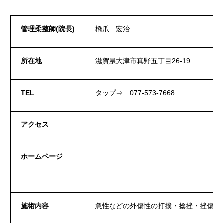
お申し込み
管理柔整師
(
院長
)
橋爪 宏治
あなたの町の接(整)骨院
所在地
滋賀県大津市真野五丁目26-19
お知らせ
役員紹介
TEL
タップ⇒
077-573-7668
関係団体のリンク
アクセス
ご入会案内
ホームページ
交通アクセス
会員専用
施術内容
急性などの外傷性の打撲・捻挫・挫傷（
プライバシーポリシー