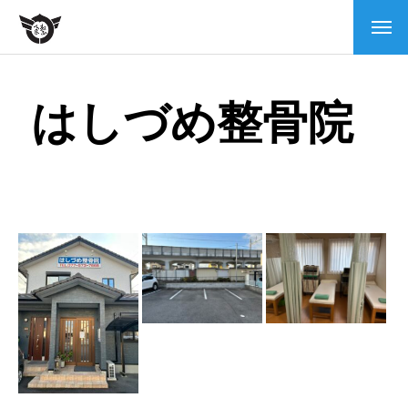
本会について
はしづめ整骨院
会長挨拶
当会の沿革
情報公開
柔道整復師とは
スポーツ支援・救護活動
活動実績
活動風景