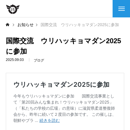
本会について
お知らせ
国際交流 ウリハッキョマダン2025に参加
会長挨拶
国際交流 ウリハッキョマダン2025
に参加
当会の沿革
2025.09.03
ブログ
情報公開
柔道整復師とは
スポーツ支援・救護活動
活動実績
活動風景