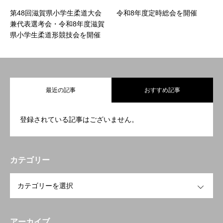
第48回滋賀県小学生柔道大会
令和8年度定時総会を開催
お問い合わせ
兼代表選考会・令和8年度滋賀
県小学生柔道形競技会を開催
最近の記事
おすすめ記事
登録されている記事はございません。
カテゴリー
OPEN
アーカイブ