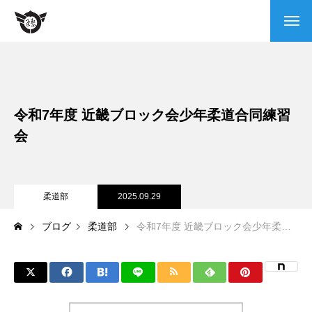
本会について
会長挨拶
令和7年度 近畿ブロック会少年柔道合同練習
当会の沿革
会
情報公開
柔道部
2025.09.29
柔道整復師とは
ブログ
柔道部
令和7年度 近畿ブロック会少年柔道合同練習会
スポーツ支援・救護活動
活動実績
活動風景