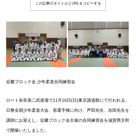
この記事のタイトルとURLをコピーする
お申し込み
あなたの町の接(整)骨院
お知らせ
役員紹介
関係団体のリンク
近畿ブロック会 少年柔道合同練習会
ご入会案内
交通アクセス
ロート奈良第二武道場で11月16日(日)東京講道館にて行われる、
日整全国少年柔道大会、形選手権に向け、芦田先生、吉田先生を
会員専用
講師にお迎えし、近畿ブロック会主催の合同練習会を滋賀県主幹
プライバシーポリシー
で開催いたしました。